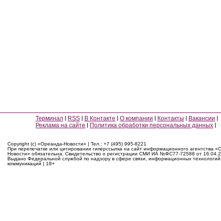
Терминал
RSS
В Контакте
О компании
Контакты
Вакансии
Реклама на сайте
Политика обработки персональных данных
Copyright (c) «Ореанда-Новости» | Тел.: +7 (495) 995-8221
При перепечатке или цитировании гиперссылка на сайт информационного агентства «
Новости» обязательна. Свидетельство о регистрации СМИ ИА №ФС77-72588 от 16.04.2
Выдано Федеральной службой по надзору в сфере связи, информационных технологий
коммуникаций | 18+