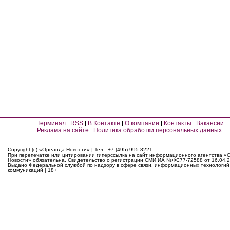
Терминал
RSS
В Контакте
О компании
Контакты
Вакансии
Реклама на сайте
Политика обработки персональных данных
Copyright (c) «Ореанда-Новости» | Тел.: +7 (495) 995-8221
При перепечатке или цитировании гиперссылка на сайт информационного агентства «
Новости» обязательна. Свидетельство о регистрации СМИ ИА №ФС77-72588 от 16.04.2
Выдано Федеральной службой по надзору в сфере связи, информационных технологий
коммуникаций | 18+