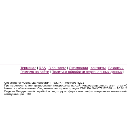
Терминал
RSS
В Контакте
О компании
Контакты
Вакансии
Реклама на сайте
Политика обработки персональных данных
Copyright (c) «Ореанда-Новости» | Тел.: +7 (495) 995-8221
При перепечатке или цитировании гиперссылка на сайт информационного агентства «
Новости» обязательна. Свидетельство о регистрации СМИ ИА №ФС77-72588 от 16.04.2
Выдано Федеральной службой по надзору в сфере связи, информационных технологий
коммуникаций | 18+