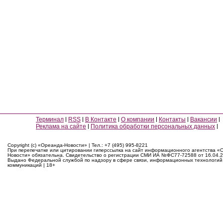
Терминал
RSS
В Контакте
О компании
Контакты
Вакансии
Реклама на сайте
Политика обработки персональных данных
Copyright (c) «Ореанда-Новости» | Тел.: +7 (495) 995-8221
При перепечатке или цитировании гиперссылка на сайт информационного агентства «
Новости» обязательна. Свидетельство о регистрации СМИ ИА №ФС77-72588 от 16.04.2
Выдано Федеральной службой по надзору в сфере связи, информационных технологий
коммуникаций | 18+