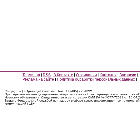
Терминал
RSS
В Контакте
О компании
Контакты
Вакансии
Реклама на сайте
Политика обработки персональных данных
Copyright (c) «Ореанда-Новости» | Тел.: +7 (495) 995-8221
При перепечатке или цитировании гиперссылка на сайт информационного агентства «
Новости» обязательна. Свидетельство о регистрации СМИ ИА №ФС77-72588 от 16.04.2
Выдано Федеральной службой по надзору в сфере связи, информационных технологий
коммуникаций | 18+