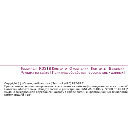
Терминал
RSS
В Контакте
О компании
Контакты
Вакансии
Реклама на сайте
Политика обработки персональных данных
Copyright (c) «Ореанда-Новости» | Тел.: +7 (495) 995-8221
При перепечатке или цитировании гиперссылка на сайт информационного агентства «
Новости» обязательна. Свидетельство о регистрации СМИ ИА №ФС77-72588 от 16.04.2
Выдано Федеральной службой по надзору в сфере связи, информационных технологий
коммуникаций | 18+