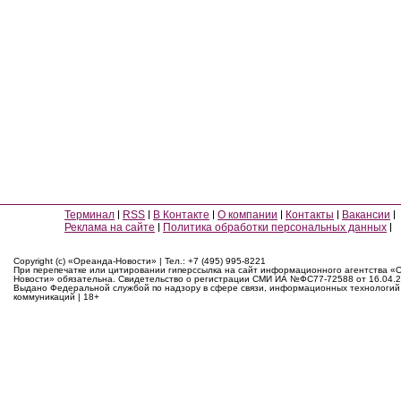
Терминал
RSS
В Контакте
О компании
Контакты
Вакансии
Реклама на сайте
Политика обработки персональных данных
Copyright (c) «Ореанда-Новости» | Тел.: +7 (495) 995-8221
При перепечатке или цитировании гиперссылка на сайт информационного агентства «
Новости» обязательна. Свидетельство о регистрации СМИ ИА №ФС77-72588 от 16.04.2
Выдано Федеральной службой по надзору в сфере связи, информационных технологий
коммуникаций | 18+