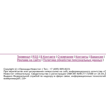
Терминал
RSS
В Контакте
О компании
Контакты
Вакансии
Реклама на сайте
Политика обработки персональных данных
Copyright (c) «Ореанда-Новости» | Тел.: +7 (495) 995-8221
При перепечатке или цитировании гиперссылка на сайт информационного агентства «
Новости» обязательна. Свидетельство о регистрации СМИ ИА №ФС77-72588 от 16.04.2
Выдано Федеральной службой по надзору в сфере связи, информационных технологий
коммуникаций | 18+