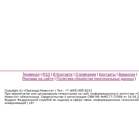
Терминал
RSS
В Контакте
О компании
Контакты
Вакансии
Реклама на сайте
Политика обработки персональных данных
Copyright (c) «Ореанда-Новости» | Тел.: +7 (495) 995-8221
При перепечатке или цитировании гиперссылка на сайт информационного агентства «
Новости» обязательна. Свидетельство о регистрации СМИ ИА №ФС77-72588 от 16.04.2
Выдано Федеральной службой по надзору в сфере связи, информационных технологий
коммуникаций | 18+