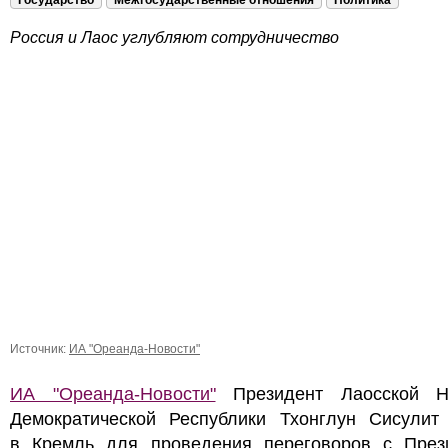
Государство
Межгосударственные отношения
Политика
Россия и Лаос углубляют сотрудничество
Источник:
ИА "Ореанда-Новости"
ИА "Ореанда-Новости"
Президент Лаосской Н
Демократической Республики Тхонглун Сисулит
в Кремль для проведения переговоров с През