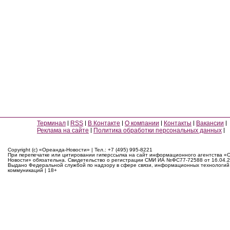
Терминал
RSS
В Контакте
О компании
Контакты
Вакансии
Реклама на сайте
Политика обработки персональных данных
Copyright (c) «Ореанда-Новости» | Тел.: +7 (495) 995-8221
При перепечатке или цитировании гиперссылка на сайт информационного агентства «
Новости» обязательна. Свидетельство о регистрации СМИ ИА №ФС77-72588 от 16.04.2
Выдано Федеральной службой по надзору в сфере связи, информационных технологий
коммуникаций | 18+