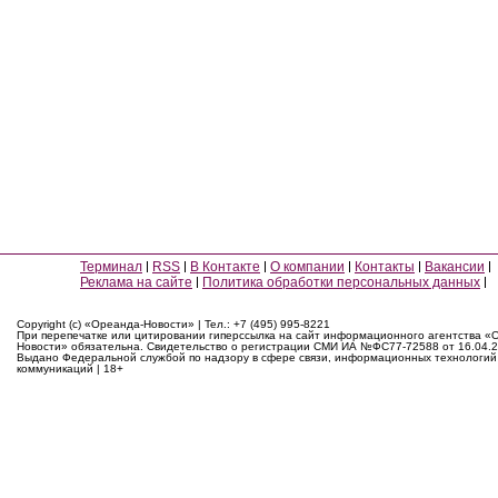
Терминал
RSS
В Контакте
О компании
Контакты
Вакансии
Реклама на сайте
Политика обработки персональных данных
Copyright (c) «Ореанда-Новости» | Тел.: +7 (495) 995-8221
При перепечатке или цитировании гиперссылка на сайт информационного агентства «
Новости» обязательна. Свидетельство о регистрации СМИ ИА №ФС77-72588 от 16.04.2
Выдано Федеральной службой по надзору в сфере связи, информационных технологий
коммуникаций | 18+