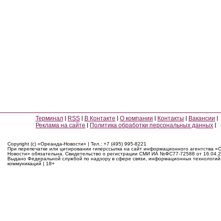
Терминал
RSS
В Контакте
О компании
Контакты
Вакансии
Реклама на сайте
Политика обработки персональных данных
Copyright (c) «Ореанда-Новости» | Тел.: +7 (495) 995-8221
При перепечатке или цитировании гиперссылка на сайт информационного агентства «
Новости» обязательна. Свидетельство о регистрации СМИ ИА №ФС77-72588 от 16.04.2
Выдано Федеральной службой по надзору в сфере связи, информационных технологий
коммуникаций | 18+