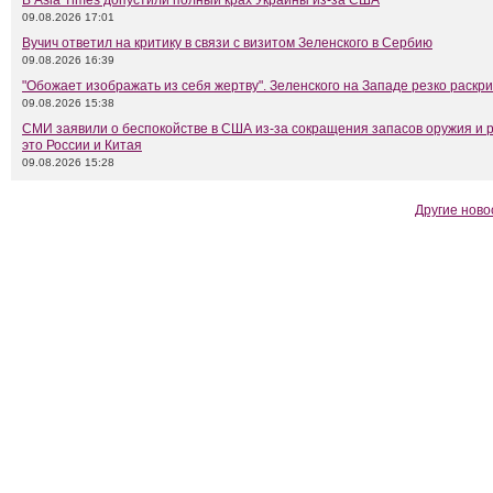
В Asia Times допустили полный крах Украины из-за США
09.08.2026 17:01
Вучич ответил на критику в связи с визитом Зеленского в Сербию
09.08.2026 16:39
"Обожает изображать из себя жертву". Зеленского на Западе резко раскр
09.08.2026 15:38
СМИ заявили о беспокойстве в США из-за сокращения запасов оружия и 
это России и Китая
09.08.2026 15:28
Другие ново