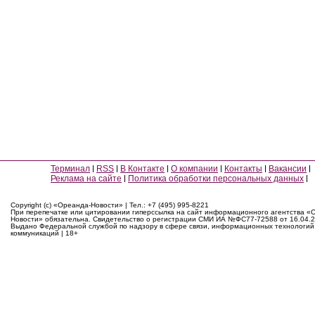
Терминал
RSS
В Контакте
О компании
Контакты
Вакансии
Реклама на сайте
Политика обработки персональных данных
Copyright (c) «Ореанда-Новости» | Тел.: +7 (495) 995-8221
При перепечатке или цитировании гиперссылка на сайт информационного агентства «
Новости» обязательна. Свидетельство о регистрации СМИ ИА №ФС77-72588 от 16.04.2
Выдано Федеральной службой по надзору в сфере связи, информационных технологий
коммуникаций | 18+