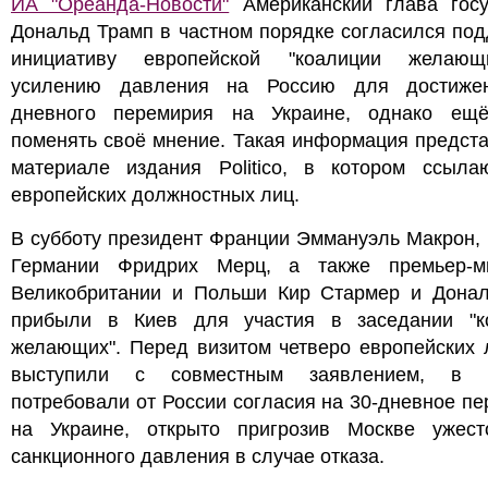
ИА "Ореанда-Новости"
Американский глава госу
Дональд Трамп в частном порядке согласился по
инициативу европейской "коалиции желаю
усилению давления на Россию для достиже
дневного перемирия на Украине, однако ещ
поменять своё мнение. Такая информация предст
материале издания Politico, в котором ссыла
европейских должностных лиц.
В субботу президент Франции Эммануэль Макрон,
Германии Фридрих Мерц, а также премьер-м
Великобритании и Польши Кир Стармер и Донал
прибыли в Киев для участия в заседании "к
желающих". Перед визитом четверо европейских 
выступили с совместным заявлением, в к
потребовали от России согласия на 30-дневное п
на Украине, открыто пригрозив Москве ужест
санкционного давления в случае отказа.