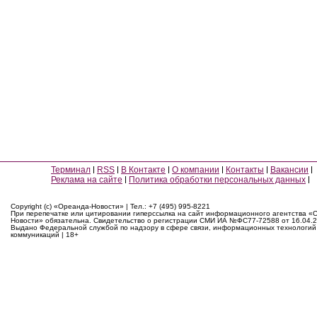
Терминал
RSS
В Контакте
О компании
Контакты
Вакансии
Реклама на сайте
Политика обработки персональных данных
Copyright (c) «Ореанда-Новости» | Тел.: +7 (495) 995-8221
При перепечатке или цитировании гиперссылка на сайт информационного агентства «
Новости» обязательна. Свидетельство о регистрации СМИ ИА №ФС77-72588 от 16.04.2
Выдано Федеральной службой по надзору в сфере связи, информационных технологий
коммуникаций | 18+