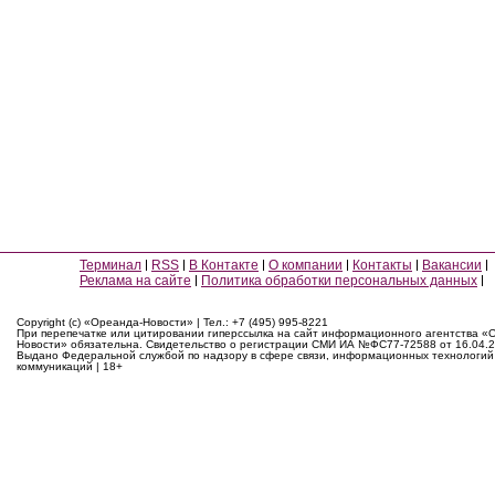
Терминал
RSS
В Контакте
О компании
Контакты
Вакансии
Реклама на сайте
Политика обработки персональных данных
Copyright (c) «Ореанда-Новости» | Тел.: +7 (495) 995-8221
При перепечатке или цитировании гиперссылка на сайт информационного агентства «
Новости» обязательна. Свидетельство о регистрации СМИ ИА №ФС77-72588 от 16.04.2
Выдано Федеральной службой по надзору в сфере связи, информационных технологий
коммуникаций | 18+