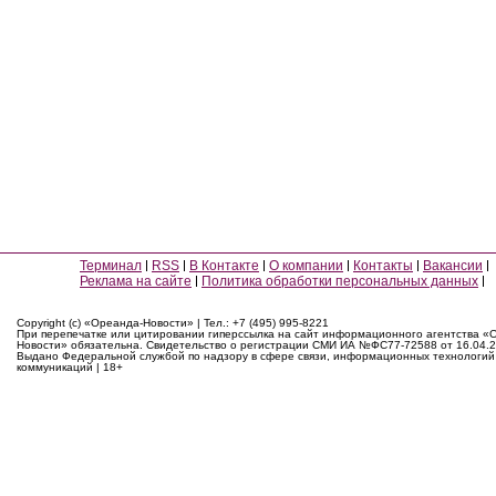
Терминал
RSS
В Контакте
О компании
Контакты
Вакансии
Реклама на сайте
Политика обработки персональных данных
Copyright (c) «Ореанда-Новости» | Тел.: +7 (495) 995-8221
При перепечатке или цитировании гиперссылка на сайт информационного агентства «
Новости» обязательна. Свидетельство о регистрации СМИ ИА №ФС77-72588 от 16.04.2
Выдано Федеральной службой по надзору в сфере связи, информационных технологий
коммуникаций | 18+