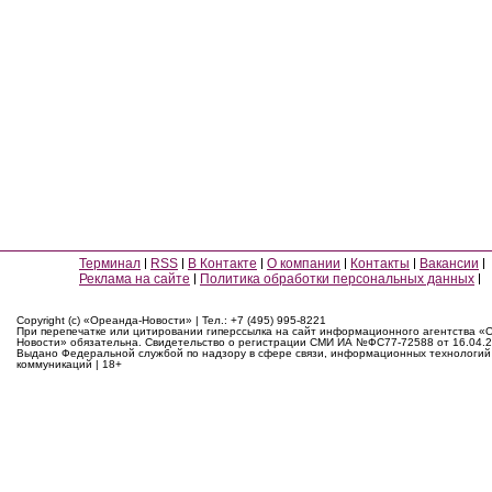
Терминал
RSS
В Контакте
О компании
Контакты
Вакансии
Реклама на сайте
Политика обработки персональных данных
Copyright (c) «Ореанда-Новости» | Тел.: +7 (495) 995-8221
При перепечатке или цитировании гиперссылка на сайт информационного агентства «
Новости» обязательна. Свидетельство о регистрации СМИ ИА №ФС77-72588 от 16.04.2
Выдано Федеральной службой по надзору в сфере связи, информационных технологий
коммуникаций | 18+