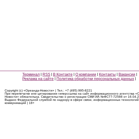
Терминал
RSS
В Контакте
О компании
Контакты
Вакансии
Реклама на сайте
Политика обработки персональных данных
Copyright (c) «Ореанда-Новости» | Тел.: +7 (495) 995-8221
При перепечатке или цитировании гиперссылка на сайт информационного агентства «
Новости» обязательна. Свидетельство о регистрации СМИ ИА №ФС77-72588 от 16.04.2
Выдано Федеральной службой по надзору в сфере связи, информационных технологий
коммуникаций | 18+