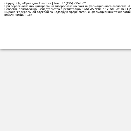
Copyright (c) «Ореанда-Новости» | Тел.: +7 (495) 995-8221
При перепечатке или цитировании гиперссылка на сайт информационного агентства «
Новости» обязательна. Свидетельство о регистрации СМИ ИА №ФС77-72588 от 16.04.2
Выдано Федеральной службой по надзору в сфере связи, информационных технологий
коммуникаций | 18+