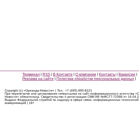
Терминал
RSS
В Контакте
О компании
Контакты
Вакансии
Реклама на сайте
Политика обработки персональных данных
Copyright (c) «Ореанда-Новости» | Тел.: +7 (495) 995-8221
При перепечатке или цитировании гиперссылка на сайт информационного агентства «
Новости» обязательна. Свидетельство о регистрации СМИ ИА №ФС77-72588 от 16.04.2
Выдано Федеральной службой по надзору в сфере связи, информационных технологий
коммуникаций | 18+