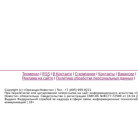
Терминал
RSS
В Контакте
О компании
Контакты
Вакансии
Реклама на сайте
Политика обработки персональных данных
Copyright (c) «Ореанда-Новости» | Тел.: +7 (495) 995-8221
При перепечатке или цитировании гиперссылка на сайт информационного агентства «
Новости» обязательна. Свидетельство о регистрации СМИ ИА №ФС77-72588 от 16.04.2
Выдано Федеральной службой по надзору в сфере связи, информационных технологий
коммуникаций | 18+