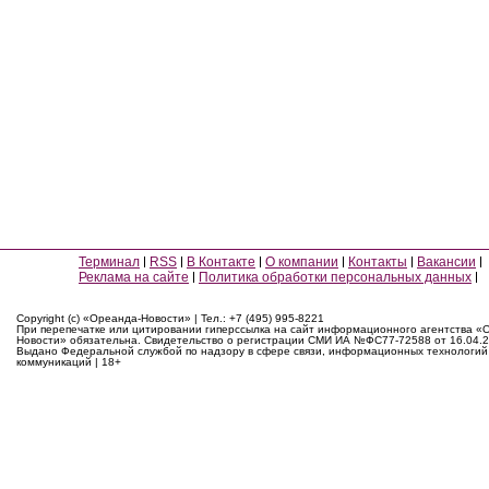
Терминал
RSS
В Контакте
О компании
Контакты
Вакансии
Реклама на сайте
Политика обработки персональных данных
Copyright (c) «Ореанда-Новости» | Тел.: +7 (495) 995-8221
При перепечатке или цитировании гиперссылка на сайт информационного агентства «
Новости» обязательна. Свидетельство о регистрации СМИ ИА №ФС77-72588 от 16.04.2
Выдано Федеральной службой по надзору в сфере связи, информационных технологий
коммуникаций | 18+