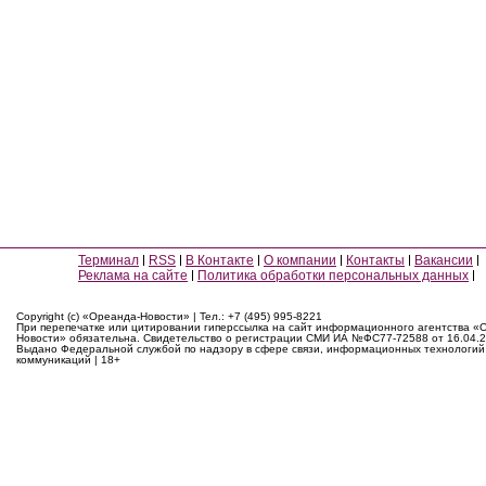
Терминал
RSS
В Контакте
О компании
Контакты
Вакансии
Реклама на сайте
Политика обработки персональных данных
Copyright (c) «Ореанда-Новости» | Тел.: +7 (495) 995-8221
При перепечатке или цитировании гиперссылка на сайт информационного агентства «
Новости» обязательна. Свидетельство о регистрации СМИ ИА №ФС77-72588 от 16.04.2
Выдано Федеральной службой по надзору в сфере связи, информационных технологий
коммуникаций | 18+