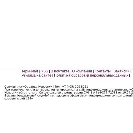
Терминал
RSS
В Контакте
О компании
Контакты
Вакансии
Реклама на сайте
Политика обработки персональных данных
Copyright (c) «Ореанда-Новости» | Тел.: +7 (495) 995-8221
При перепечатке или цитировании гиперссылка на сайт информационного агентства «
Новости» обязательна. Свидетельство о регистрации СМИ ИА №ФС77-72588 от 16.04.2
Выдано Федеральной службой по надзору в сфере связи, информационных технологий
коммуникаций | 18+