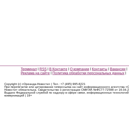
Терминал
RSS
В Контакте
О компании
Контакты
Вакансии
Реклама на сайте
Политика обработки персональных данных
Copyright (c) «Ореанда-Новости» | Тел.: +7 (495) 995-8221
При перепечатке или цитировании гиперссылка на сайт информационного агентства «
Новости» обязательна. Свидетельство о регистрации СМИ ИА №ФС77-72588 от 16.04.2
Выдано Федеральной службой по надзору в сфере связи, информационных технологий
коммуникаций | 18+