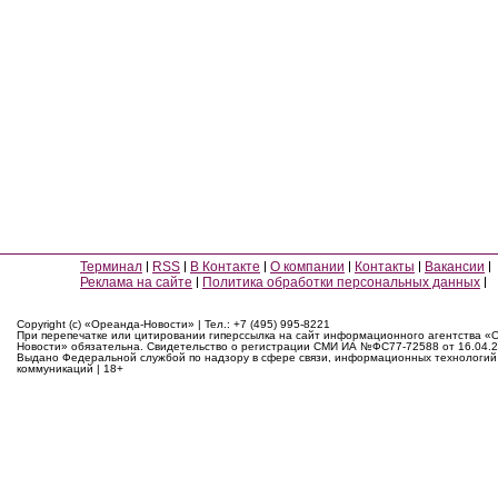
Терминал
RSS
В Контакте
О компании
Контакты
Вакансии
Реклама на сайте
Политика обработки персональных данных
Copyright (c) «Ореанда-Новости» | Тел.: +7 (495) 995-8221
При перепечатке или цитировании гиперссылка на сайт информационного агентства «
Новости» обязательна. Свидетельство о регистрации СМИ ИА №ФС77-72588 от 16.04.2
Выдано Федеральной службой по надзору в сфере связи, информационных технологий
коммуникаций | 18+