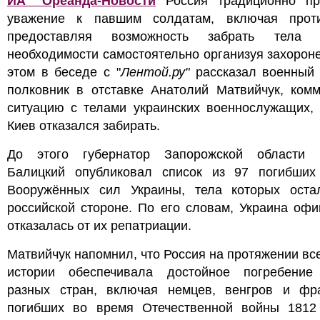
ИА "Ореанда-Новости
Россия традиционно пр
уважение к павшим солдатам, включая проти
предоставляя возможность забрать тела
необходимости самостоятельно организуя захорон
этом в беседе с "
Лентой.ру"
рассказал военный 
полковник в отставке Анатолий Матвийчук, комм
ситуацию с телами украинских военнослужащих, 
Киев отказался забирать.
До этого губернатор Запорожской области 
Балицкий опубликовал список из 97 погибших
Вооружённых сил Украины, тела которых оста
российской стороне. По его словам, Украина оф
отказалась от их репатриации.
Матвийчук напомнил, что Россия на протяжении вс
истории обеспечивала достойное погребение
разных стран, включая немцев, венгров и фра
погибших во время Отечественной войны 1812