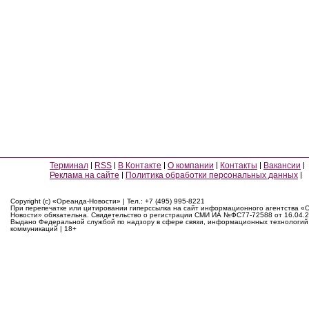
Терминал
RSS
В Контакте
О компании
Контакты
Вакансии
Реклама на сайте
Политика обработки персональных данных
Copyright (c) «Ореанда-Новости» | Тел.: +7 (495) 995-8221
При перепечатке или цитировании гиперссылка на сайт информационного агентства «
Новости» обязательна. Свидетельство о регистрации СМИ ИА №ФС77-72588 от 16.04.2
Выдано Федеральной службой по надзору в сфере связи, информационных технологий
коммуникаций | 18+