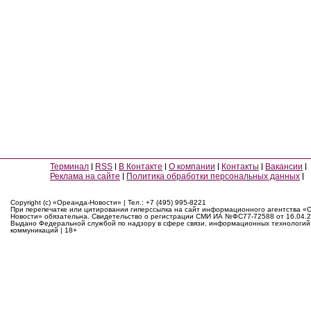
Терминал
RSS
В Контакте
О компании
Контакты
Вакансии
Реклама на сайте
Политика обработки персональных данных
Copyright (c) «Ореанда-Новости» | Тел.: +7 (495) 995-8221
При перепечатке или цитировании гиперссылка на сайт информационного агентства «
Новости» обязательна. Свидетельство о регистрации СМИ ИА №ФС77-72588 от 16.04.2
Выдано Федеральной службой по надзору в сфере связи, информационных технологий
коммуникаций | 18+