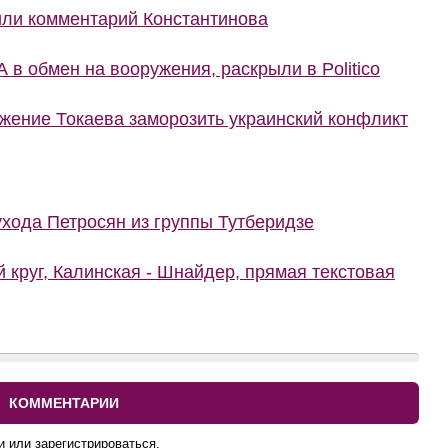
или комментарий Константинова
 в обмен на вооружения, раскрыли в Politico
жение Токаева заморозить украинский конфликт
ухода Петросян из группы Тутберидзе
й круг, Калинская - Шнайдер, прямая текстовая
КОММЕНТАРИИ
и или зарегистрироваться.