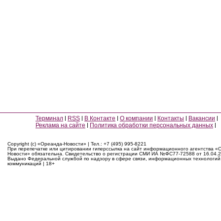
Терминал
RSS
В Контакте
О компании
Контакты
Вакансии
Реклама на сайте
Политика обработки персональных данных
Copyright (c) «Ореанда-Новости» | Тел.: +7 (495) 995-8221
При перепечатке или цитировании гиперссылка на сайт информационного агентства «
Новости» обязательна. Свидетельство о регистрации СМИ ИА №ФС77-72588 от 16.04.2
Выдано Федеральной службой по надзору в сфере связи, информационных технологий
коммуникаций | 18+