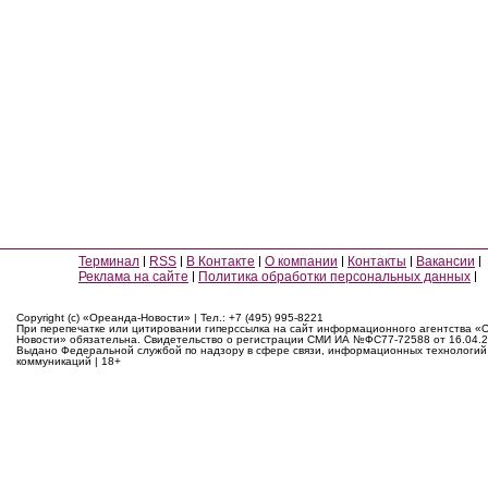
Терминал
RSS
В Контакте
О компании
Контакты
Вакансии
Реклама на сайте
Политика обработки персональных данных
Copyright (c) «Ореанда-Новости» | Тел.: +7 (495) 995-8221
При перепечатке или цитировании гиперссылка на сайт информационного агентства «
Новости» обязательна. Свидетельство о регистрации СМИ ИА №ФС77-72588 от 16.04.2
Выдано Федеральной службой по надзору в сфере связи, информационных технологий
коммуникаций | 18+