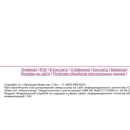
Терминал
RSS
В Контакте
О компании
Контакты
Вакансии
Реклама на сайте
Политика обработки персональных данных
Copyright (c) «Ореанда-Новости» | Тел.: +7 (495) 995-8221
При перепечатке или цитировании гиперссылка на сайт информационного агентства «
Новости» обязательна. Свидетельство о регистрации СМИ ИА №ФС77-72588 от 16.04.2
Выдано Федеральной службой по надзору в сфере связи, информационных технологий
коммуникаций | 18+