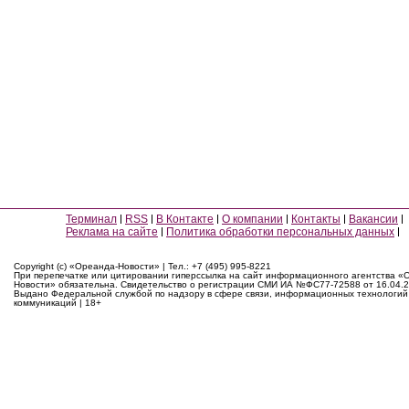
Терминал
RSS
В Контакте
О компании
Контакты
Вакансии
Реклама на сайте
Политика обработки персональных данных
Copyright (c) «Ореанда-Новости» | Тел.: +7 (495) 995-8221
При перепечатке или цитировании гиперссылка на сайт информационного агентства «
Новости» обязательна. Свидетельство о регистрации СМИ ИА №ФС77-72588 от 16.04.2
Выдано Федеральной службой по надзору в сфере связи, информационных технологий
коммуникаций | 18+