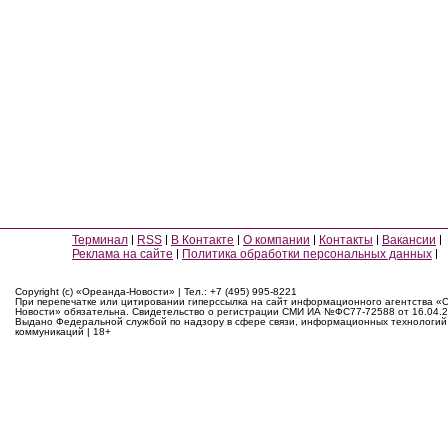
Терминал
RSS
В Контакте
О компании
Контакты
Вакансии
Реклама на сайте
Политика обработки персональных данных
Copyright (c) «Ореанда-Новости» | Тел.: +7 (495) 995-8221
При перепечатке или цитировании гиперссылка на сайт информационного агентства «
Новости» обязательна. Свидетельство о регистрации СМИ ИА №ФС77-72588 от 16.04.2
Выдано Федеральной службой по надзору в сфере связи, информационных технологий
коммуникаций | 18+