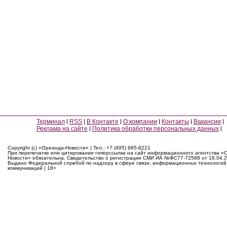
Терминал
RSS
В Контакте
О компании
Контакты
Вакансии
Реклама на сайте
Политика обработки персональных данных
Copyright (c) «Ореанда-Новости» | Тел.: +7 (495) 995-8221
При перепечатке или цитировании гиперссылка на сайт информационного агентства «
Новости» обязательна. Свидетельство о регистрации СМИ ИА №ФС77-72588 от 16.04.2
Выдано Федеральной службой по надзору в сфере связи, информационных технологий
коммуникаций | 18+