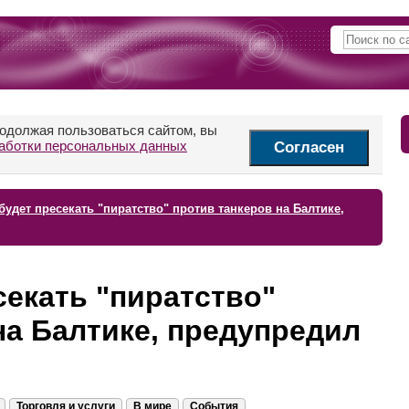
родолжая пользоваться сайтом, вы
аботки персональных данных
Согласен
будет пресекать "пиратство" против танкеров на Балтике,
секать "пиратство"
на Балтике, предупредил
Торговля и услуги
В мире
События