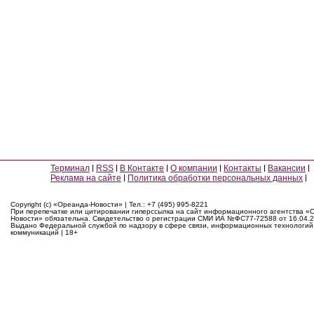
Терминал
RSS
В Контакте
О компании
Контакты
Вакансии
Реклама на сайте
Политика обработки персональных данных
Copyright (c) «Ореанда-Новости» | Тел.: +7 (495) 995-8221
При перепечатке или цитировании гиперссылка на сайт информационного агентства «
Новости» обязательна. Свидетельство о регистрации СМИ ИА №ФС77-72588 от 16.04.2
Выдано Федеральной службой по надзору в сфере связи, информационных технологий
коммуникаций | 18+