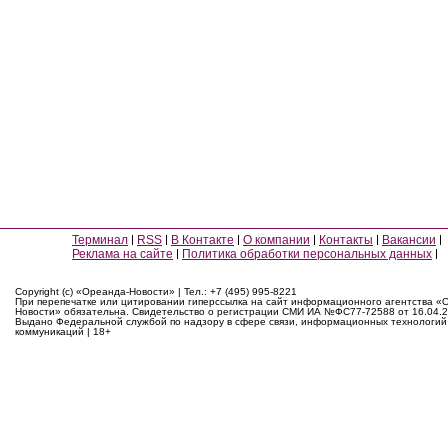
Терминал
RSS
В Контакте
О компании
Контакты
Вакансии
Реклама на сайте
Политика обработки персональных данных
Copyright (c) «Ореанда-Новости» | Тел.: +7 (495) 995-8221
При перепечатке или цитировании гиперссылка на сайт информационного агентства «
Новости» обязательна. Свидетельство о регистрации СМИ ИА №ФС77-72588 от 16.04.2
Выдано Федеральной службой по надзору в сфере связи, информационных технологий
коммуникаций | 18+