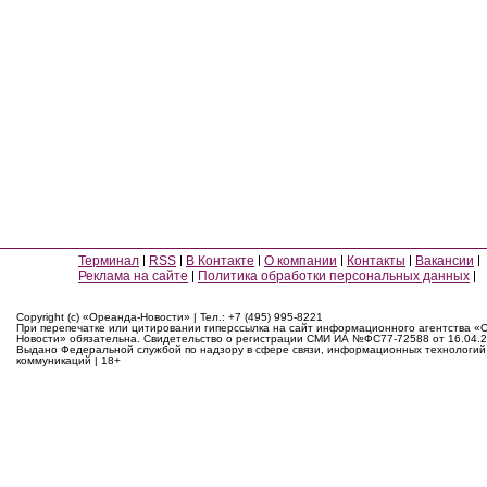
Терминал
RSS
В Контакте
О компании
Контакты
Вакансии
Реклама на сайте
Политика обработки персональных данных
Copyright (c) «Ореанда-Новости» | Тел.: +7 (495) 995-8221
При перепечатке или цитировании гиперссылка на сайт информационного агентства «
Новости» обязательна. Свидетельство о регистрации СМИ ИА №ФС77-72588 от 16.04.2
Выдано Федеральной службой по надзору в сфере связи, информационных технологий
коммуникаций | 18+