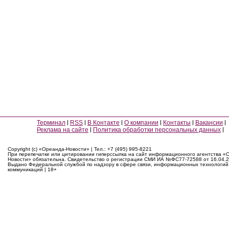
Терминал
RSS
В Контакте
О компании
Контакты
Вакансии
Реклама на сайте
Политика обработки персональных данных
Copyright (c) «Ореанда-Новости» | Тел.: +7 (495) 995-8221
При перепечатке или цитировании гиперссылка на сайт информационного агентства «
Новости» обязательна. Свидетельство о регистрации СМИ ИА №ФС77-72588 от 16.04.2
Выдано Федеральной службой по надзору в сфере связи, информационных технологий
коммуникаций | 18+