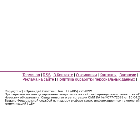
Терминал
RSS
В Контакте
О компании
Контакты
Вакансии
Реклама на сайте
Политика обработки персональных данных
Copyright (c) «Ореанда-Новости» | Тел.: +7 (495) 995-8221
При перепечатке или цитировании гиперссылка на сайт информационного агентства «
Новости» обязательна. Свидетельство о регистрации СМИ ИА №ФС77-72588 от 16.04.2
Выдано Федеральной службой по надзору в сфере связи, информационных технологий
коммуникаций | 18+