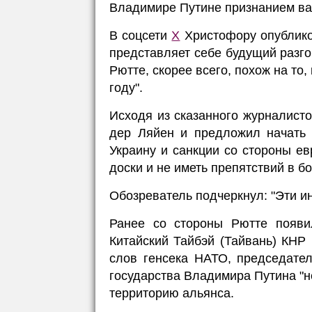
Владимире Путине признанием в
В соцсети
X
Христофору опублик
представляет себе будущий разг
Рютте, скорее всего, похож на то
году".
Исходя из сказанного журналист
дер Ляйен и предложил начать 
Украину и санкции со стороны ев
доски и не иметь препятствий в бо
Обозреватель подчеркнул: "Эти и
Ранее со стороны Рютте появ
Китайский Тайбэй (Тайвань) КНР
слов генсека НАТО, председате
государства Владимира Путина "не
территорию альянса.