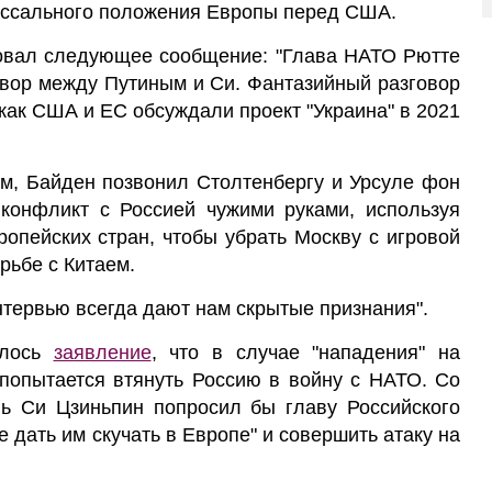
ассального положения Европы перед США.
овал следующее сообщение: "Глава НАТО Рютте
овор между Путиным и Си. Фантазийный разговор
, как США и ЕС обсуждали проект "Украина" в 2021
ом, Байден позвонил Столтенбергу и Урсуле фон
конфликт с Россией чужими руками, используя
ропейских стран, чтобы убрать Москву с игровой
рьбе с Китаем.
нтервью всегда дают нам скрытые признания".
илось
заявление
, что в случае "нападения" на
 попытается втянуть Россию в войну с НАТО. Со
ль Си Цзиньпин попросил бы главу Российского
 дать им скучать в Европе" и совершить атаку на