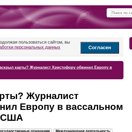
родолжая пользоваться сайтом, вы
аботки персональных данных
Согласен
аскрыл карты? Журналист Христофору обвинил Европу в
арты? Журналист
нил Европу в вассальном
д США
осударственные отношения
Международная деятельность