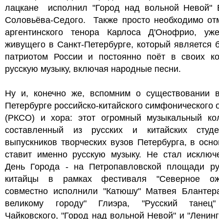
лацкане исполнил "Город над вольной Невой" 
Соловьёва-Седого. Также просто необходимо отм
аргентинского тенора
Карлоса Д'Онофрио, уж
живущего в Санкт-Петербурге, который является
патриотом России и постоянно поёт в своих ко
русскую музыку, включая народные песни.
Ну и, конечно же, вспомним о существовании в
Петербурге российско-китайского симфонического 
(РКСО) и хора: этот огромный музыкальный кол
составленный из русских и китайских
студ
выпускников творческих вузов Петербурга, в осн
ставит именно русскую музыку. Не стал исключ
День Города - на Петропавловской площади ру
китайцы в рамках фестиваля "Северное ож
совместно исполнили "Катюшу" Матвея Блантера
великому городу" Глиэра, "Русский танец
Чайковского, "Город над вольной Невой" и "Ленин