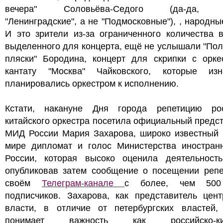
вечера" Соловьёва-Седого (да-да, 
"Ленинградские", а не "Подмосковные"), , народны
И это зрители из-за ограниченного количества 
выделенного для концерта, ещё не услышали "По
пляски" Бородина, концерт для скрипки с орке
кантату "Москва" Чайковского, которые изн
планировались оркестром к исполнению.
Кстати, накануне Дня города репетицию рос
китайского оркестра посетила официальный предс
МИД России Мария Захарова, широко известный 
мире дипломат и голос Министерства иностран
России, которая высоко оценила деятельност
опубликовав затем сообщение о посещении репе
своём
Телеграм-канале
с более, чем 500
подписчиков. Захарова, как представитель цент
власти, в отличие от петербургских властей,
понимает важность как российско-кит