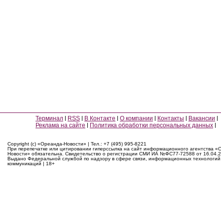
Терминал
RSS
В Контакте
О компании
Контакты
Вакансии
Реклама на сайте
Политика обработки персональных данных
Copyright (c) «Ореанда-Новости» | Тел.: +7 (495) 995-8221
При перепечатке или цитировании гиперссылка на сайт информационного агентства «
Новости» обязательна. Свидетельство о регистрации СМИ ИА №ФС77-72588 от 16.04.2
Выдано Федеральной службой по надзору в сфере связи, информационных технологий
коммуникаций | 18+