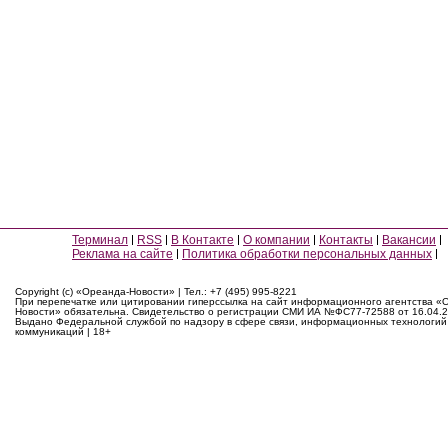
Терминал
RSS
В Контакте
О компании
Контакты
Вакансии
Реклама на сайте
Политика обработки персональных данных
Copyright (c) «Ореанда-Новости» | Тел.: +7 (495) 995-8221
При перепечатке или цитировании гиперссылка на сайт информационного агентства «
Новости» обязательна. Свидетельство о регистрации СМИ ИА №ФС77-72588 от 16.04.2
Выдано Федеральной службой по надзору в сфере связи, информационных технологий
коммуникаций | 18+