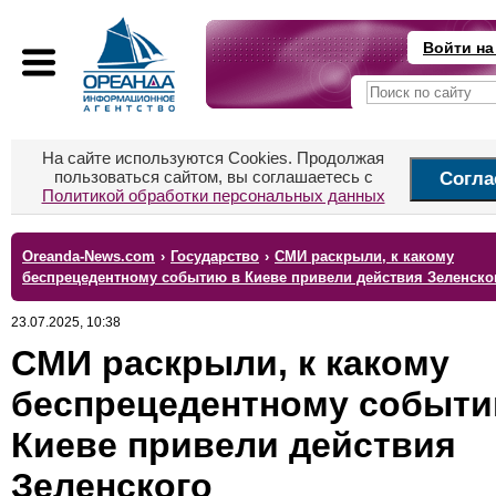
Войти на
На сайте используются Cookies. Продолжая
пользоваться сайтом, вы соглашаетесь с
Согла
Политикой обработки персональных данных
Oreanda-News.com
›
Государство
›
СМИ раскрыли, к какому
беспрецедентному событию в Киеве привели действия Зеленско
23.07.2025, 10:38
СМИ раскрыли, к какому
беспрецедентному событи
Киеве привели действия
Зеленского