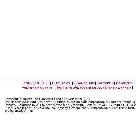
Терминал
RSS
В Контакте
О компании
Контакты
Вакансии
Реклама на сайте
Политика обработки персональных данных
Copyright (c) «Ореанда-Новости» | Тел.: +7 (495) 995-8221
При перепечатке или цитировании гиперссылка на сайт информационного агентства «
Новости» обязательна. Свидетельство о регистрации СМИ ИА №ФС77-72588 от 16.04.2
Выдано Федеральной службой по надзору в сфере связи, информационных технологий
коммуникаций | 18+