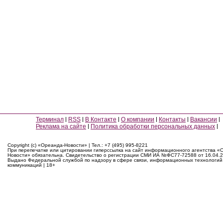
Терминал
RSS
В Контакте
О компании
Контакты
Вакансии
Реклама на сайте
Политика обработки персональных данных
Copyright (c) «Ореанда-Новости» | Тел.: +7 (495) 995-8221
При перепечатке или цитировании гиперссылка на сайт информационного агентства «
Новости» обязательна. Свидетельство о регистрации СМИ ИА №ФС77-72588 от 16.04.2
Выдано Федеральной службой по надзору в сфере связи, информационных технологий
коммуникаций | 18+