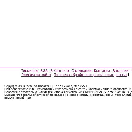
Терминал
RSS
В Контакте
О компании
Контакты
Вакансии
Реклама на сайте
Политика обработки персональных данных
Copyright (c) «Ореанда-Новости» | Тел.: +7 (495) 995-8221
При перепечатке или цитировании гиперссылка на сайт информационного агентства «
Новости» обязательна. Свидетельство о регистрации СМИ ИА №ФС77-72588 от 16.04.2
Выдано Федеральной службой по надзору в сфере связи, информационных технологий
коммуникаций | 18+