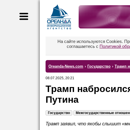
На сайте используются Cookies. П
соглашаетесь с
Политикой обр
Oreanda-News.com
›
Государство
›
Трамп н
08.07.2025, 20:21
Трамп набросился
Путина
Государство
Межгосударственные отношен
Трамп заявил, что якобы слышит «м