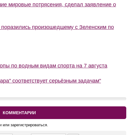
шие мировые потрясения, сделал заявление о
е поразились произошедшему с Зеленским по
пы по водным видам спорта на 7 августа
ара" соответствует серьёзным задачам"
КОММЕНТАРИИ
и или зарегистрироваться.