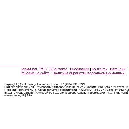
Терминал
RSS
В Контакте
О компании
Контакты
Вакансии
Реклама на сайте
Политика обработки персональных данных
Copyright (c) «Ореанда-Новости» | Тел.: +7 (495) 995-8221
При перепечатке или цитировании гиперссылка на сайт информационного агентства «
Новости» обязательна. Свидетельство о регистрации СМИ ИА №ФС77-72588 от 16.04.2
Выдано Федеральной службой по надзору в сфере связи, информационных технологий
коммуникаций | 18+