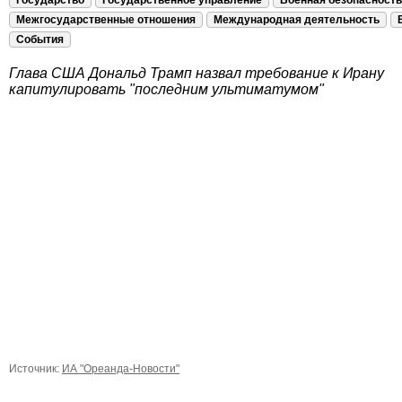
Государство
Государственное управление
Военная безопасность
Межгосударственные отношения
Международная деятельность
События
Глава США Дональд Трамп назвал требование к Ирану
капитулировать "последним ультиматумом"
Источник:
ИА "Ореанда-Новости"