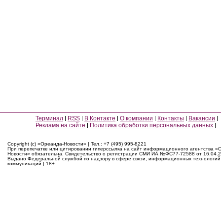
Терминал
RSS
В Контакте
О компании
Контакты
Вакансии
Реклама на сайте
Политика обработки персональных данных
Copyright (c) «Ореанда-Новости» | Тел.: +7 (495) 995-8221
При перепечатке или цитировании гиперссылка на сайт информационного агентства «
Новости» обязательна. Свидетельство о регистрации СМИ ИА №ФС77-72588 от 16.04.2
Выдано Федеральной службой по надзору в сфере связи, информационных технологий
коммуникаций | 18+